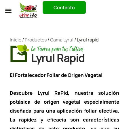
Contacto
Trabaja Con Nosotros
Inicio
/
Productos
/
Gama Lyrul
/ Lyrul rapid
La Fuerza para tus Cultivos
Lyrul Rapid
El Fortalecedor Foliar de Origen Vegetal
Descubre Lyrul RaPid, nuestra solución
potásica de origen vegetal especialmente
diseñada para una aplicación foliar efectiva.
La rapidez y eficacia son características
distintivas de este producto, ya que su