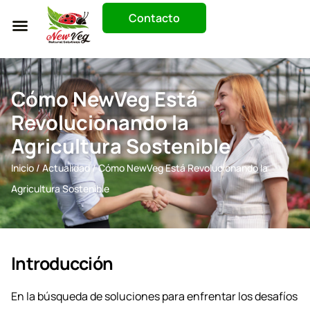
Contacto
Trabaja Con Nosotros
Cómo NewVeg Está
Revolucionando la
Agricultura Sostenible
Inicio
/
Actualidad
/ Cómo NewVeg Está Revolucionando la
Agricultura Sostenible
Introducción
En la búsqueda de soluciones para enfrentar los desafíos