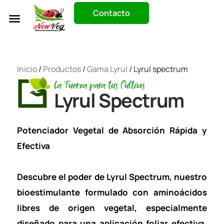
Contacto
Trabaja Con Nosotros
Inicio
/
Productos
/
Gama Lyrul
/ Lyrul spectrum
La Fuerza para tus Cultivos
Lyrul Spectrum
Potenciador Vegetal de Absorción Rápida y
Efectiva
Descubre el poder de Lyrul Spectrum, nuestro
bioestimulante formulado con aminoácidos
libres de origen vegetal, especialmente
diseñado para una aplicación foliar efectiva.