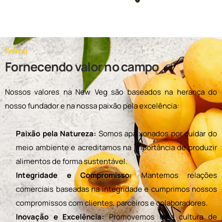
Valores
Fornecendo valor no campo
Nossos valores na New Veg são baseados na herança do
nosso fundador e na nossa paixão pela excelência:
Paixão pela Natureza:
Somos apaixonados por cuidar do
meio ambiente e acreditamos na importância de produzir
alimentos de forma sustentável.
Integridade e Compromisso:
Mantemos relações
comerciais baseadas na integridade e cumprimos nossos
compromissos com clientes, parceiros e colaboradores.
Inovação e Excelência:
Promovemos uma cultura de