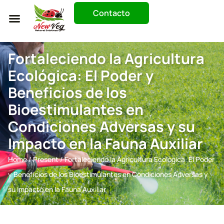
Contacto
Trabaja Con Nosotros
Fortaleciendo la Agricultura
Ecológica: El Poder y
Beneficios de los
Bioestimulantes en
Condiciones Adversas y su
Impacto en la Fauna Auxiliar
Home
/
Present
/ Fortaleciendo la Agricultura Ecológica: El Poder
y Beneficios de los Bioestimulantes en Condiciones Adversas y
su Impacto en la Fauna Auxiliar